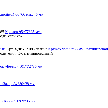
 двойной
66*66 мм., 45 мм.,
085
Крючок
95*77*35 мм.,
оди, если чё»
Арт. ХДИ-12.085 патина
Крючок
95*77*35 мм., патинирова
ходи, если чё», патинированный
ок «Белка»
101*72*36 мм.,
 «Заяц»
84*80*38 мм.,
 «Бобр»
91*69*35 мм.,