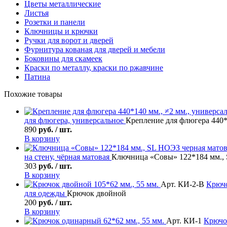
Цветы металлические
Листья
Розетки и панели
Ключницы и крючки
Ручки для ворот и дверей
Фурнитура кованая для дверей и мебели
Боковины для скамеек
Краски по металлу, краски по ржавчине
Патина
Похожие товары
для флюгера, универсальное
Крепление для флюгера 440*
890
руб. / шт.
В корзину
на стену, чёрная матовая
Ключница «Совы» 122*184 мм., 
303
руб. / шт.
В корзину
Арт. КИ-2-В
Крюч
для одежды
Крючок двойной
200
руб. / шт.
В корзину
Арт. КИ-1
Крючо