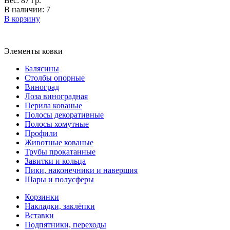
Вес: 87 гр.
В наличии: 7
В корзину
Элементы ковки
Балясины
Столбы опорные
Виноград
Лоза виноградная
Перила кованые
Полосы декоративные
Полосы хомутные
Профили
Животные кованые
Трубы прокатанные
Завитки и кольца
Пики, наконечники и навершия
Шары и полусферы
Корзинки
Накладки, заклёпки
Вставки
Подпятники, переходы