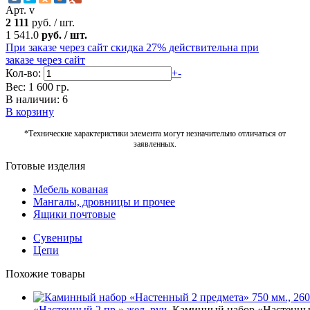
Арт. v
2 111
руб.
/
шт.
1 541.0
руб.
/
шт.
При заказе через сайт скидка 27%
действительна при
заказе через сайт
Кол-во:
+
-
Вес: 1 600 гр.
В наличии: 6
В корзину
*Технические характеристики элемента могут незначительно отличаться от
заявленных.
Готовые изделия
Мебель кованая
Мангалы, дровницы и прочее
Ящики почтовые
Сувениры
Цепи
Похожие товары
«Настенный 2 пр.» жел. руч.
Каминный набор «Настенный 