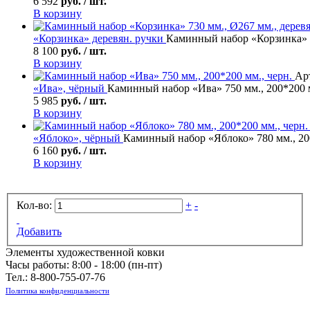
6 592
руб. / шт.
В корзину
«Корзинка» деревян. ручки
Каминный набор «Корзинка» 73
8 100
руб. / шт.
В корзину
Арт
«Ива», чёрный
Каминный набор «Ива» 750 мм., 200*200 м
5 985
руб. / шт.
В корзину
«Яблоко», чёрный
Каминный набор «Яблоко» 780 мм., 200
6 160
руб. / шт.
В корзину
Кол-во:
+
-
Добавить
Элементы художественной ковки
Часы работы: 8:00 - 18:00 (пн-пт)
Тел.:
8-800-755-07-76
Политика конфиденциальности