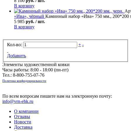
8 100
руб. / шт.
В корзину
Арт
«Ива», чёрный
Каминный набор «Ива» 750 мм., 200*200 м
5 985
руб. / шт.
В корзину
Кол-во:
+
-
Добавить
Элементы художественной ковки
Часы работы: 8:00 - 18:00 (пн-пт)
Тел.:
8-800-755-07-76
Политика конфиденциальности
По всем вопросам пишите нам на электронную почту:
info@vrn-ehk.ru
О компании
Отзывы
Новости
Доставка