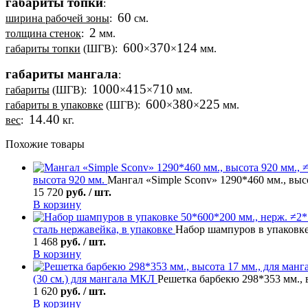
габариты топки
:
60
ширина рабочей зоны
:
см.
2
толщина стенок
:
мм.
600
370
124
габариты топки
(ШГВ):
×
×
мм.
габариты мангала
:
1000
415
710
габариты
(ШГВ):
×
×
мм.
600
380
225
габариты в упаковке
(ШГВ):
×
×
мм.
14.40
вес
:
кг.
Похожие товары
высота 920 мм.
Мангал «Simple Sconv» 1290*460 мм., высо
15 720
руб. / шт.
В корзину
сталь нержавейка, в упаковке
Набор шампуров в упаковке 
1 468
руб. / шт.
В корзину
(30 см.) для мангала МКЛ
Решетка барбекю 298*353 мм., 
1 620
руб. / шт.
В корзину