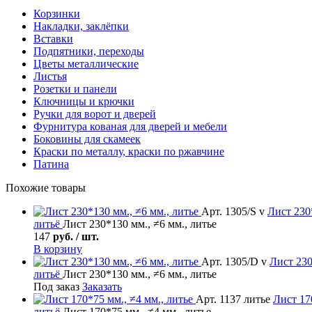
Корзинки
Накладки, заклёпки
Вставки
Подпятники, переходы
Цветы металлические
Листья
Розетки и панели
Ключницы и крючки
Ручки для ворот и дверей
Фурнитура кованая для дверей и мебели
Боковины для скамеек
Краски по металлу, краски по ржавчине
Патина
Похожие товары
Арт. 1305/S v
Лист
230*
литьё
Лист 230*130 мм., ≠6 мм., литье
147
руб. / шт.
В корзину
Арт. 1305/D v
Лист
230
литьё
Лист 230*130 мм., ≠6 мм., литье
Под заказ
Заказать
Арт. 1137 литье
Лист
170
литьё
Лист 170*75 мм., ≠4 мм., литье