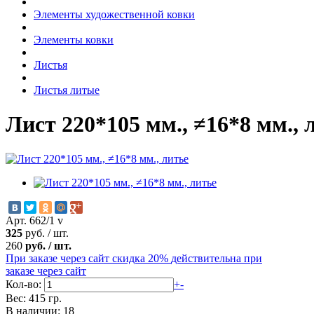
Элементы художественной ковки
Элементы ковки
Листья
Листья литые
Лист 220*105 мм., ≠16*8 мм., 
Арт. 662/1 v
325
руб.
/
шт.
260
руб.
/
шт.
При заказе через сайт скидка 20%
действительна при
заказе через сайт
Кол-во:
+
-
Вес: 415 гр.
В наличии: 18