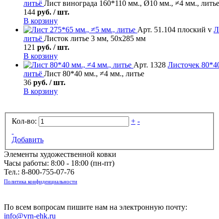
литьё
Лист винограда 160*110 мм., Ø10 мм., ≠4 мм., лить
144
руб. / шт.
В корзину
Арт. 51.104 плоский v
Л
литьё
Листок литье 3 мм, 50х285 мм
121
руб. / шт.
В корзину
Арт. 1328
Листочек
80*40
литьё
Лист 80*40 мм., ≠4 мм., литье
36
руб. / шт.
В корзину
Кол-во:
+
-
Добавить
Элементы художественной ковки
Часы работы: 8:00 - 18:00 (пн-пт)
Тел.:
8-800-755-07-76
Политика конфиденциальности
По всем вопросам пишите нам на электронную почту:
info@vrn-ehk.ru