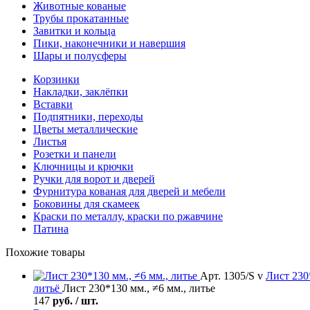
Животные кованые
Трубы прокатанные
Завитки и кольца
Пики, наконечники и навершия
Шары и полусферы
Корзинки
Накладки, заклёпки
Вставки
Подпятники, переходы
Цветы металлические
Листья
Розетки и панели
Ключницы и крючки
Ручки для ворот и дверей
Фурнитура кованая для дверей и мебели
Боковины для скамеек
Краски по металлу, краски по ржавчине
Патина
Похожие товары
Арт. 1305/S v
Лист
230*
литьё
Лист 230*130 мм., ≠6 мм., литье
147
руб. / шт.