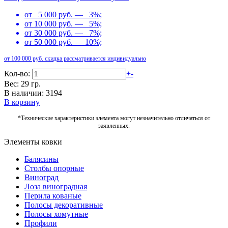
от 5 000 руб. — 3%;
от 10 000 руб. — 5%;
от 30 000 руб. — 7%;
от 50 000 руб. — 10%;
от 100 000 руб. скидка рассматривается индивидуально
Кол-во:
+
-
Вес: 29 гр.
В наличии: 3194
В корзину
*Технические характеристики элемента могут незначительно отличаться от
заявленных.
Элементы ковки
Балясины
Столбы опорные
Виноград
Лоза виноградная
Перила кованые
Полосы декоративные
Полосы хомутные
Профили