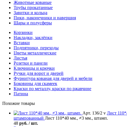
Животные кованые
Трубы прокатанные
Завитки и кольца
Пики, наконечники и навершия
Шары и полусферы
Корзинки
Накладки, заклёпки
Вставки
Подпятники, переходы
Цветы металлические
Листья
Розетки и панели
Ключницы и крючки
Ручки для ворот и дверей
Фурнитура кованая для дверей и мебели
Боковины для скамеек
Краски по металлу, краски по ржавчине
Патина
Похожие товары
Арт. 136/2 v
Лист
110*4
штампованный
Лист 110*40 мм., ≠3 мм., штамп.
48
руб. / шт.