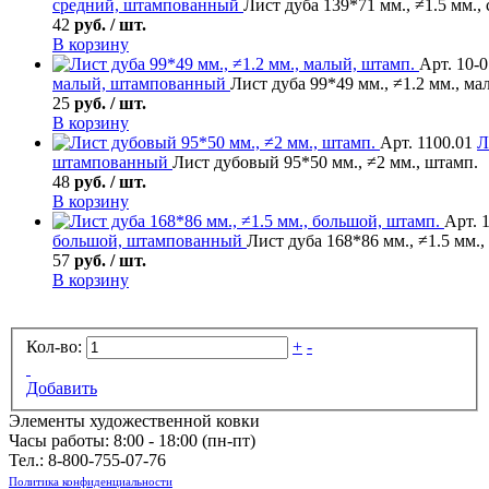
средний, штампованный
Лист дуба 139*71 мм., ≠1.5 мм.,
42
руб. / шт.
В корзину
Арт. 10-
малый, штампованный
Лист дуба 99*49 мм., ≠1.2 мм., ма
25
руб. / шт.
В корзину
Арт. 1100.01
Л
штампованный
Лист дубовый 95*50 мм., ≠2 мм., штамп.
48
руб. / шт.
В корзину
Арт. 
большой, штампованный
Лист дуба 168*86 мм., ≠1.5 мм.
57
руб. / шт.
В корзину
Кол-во:
+
-
Добавить
Элементы художественной ковки
Часы работы: 8:00 - 18:00 (пн-пт)
Тел.:
8-800-755-07-76
Политика конфиденциальности