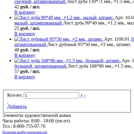
средний, штампованный
Лист дуба 139*71 мм., ≠1.5 мм.,
42
руб. / шт.
В корзину
Арт. 10-
малый, штампованный
Лист дуба 99*49 мм., ≠1.2 мм., ма
25
руб. / шт.
В корзину
Арт. 1100.01
Л
штампованный
Лист дубовый 95*50 мм., ≠2 мм., штамп.
48
руб. / шт.
В корзину
Арт. 
большой, штампованный
Лист дуба 168*86 мм., ≠1.5 мм.
57
руб. / шт.
В корзину
Кол-во:
+
-
Добавить
Элементы художественной ковки
Часы работы: 8:00 - 18:00 (пн-пт)
Тел.:
8-800-755-07-76
Политика конфиденциальности