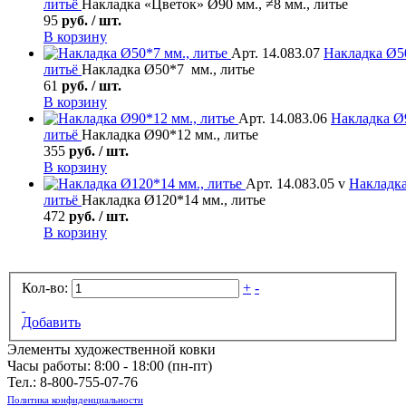
литьё
Накладка «Цветок» Ø90 мм., ≠8 мм., литье
95
руб. / шт.
В корзину
Арт. 14.083.07
Накладка
Ø50
литьё
Накладка Ø50*7 мм., литье
61
руб. / шт.
В корзину
Арт. 14.083.06
Накладка
Ø9
литьё
Накладка Ø90*12 мм., литье
355
руб. / шт.
В корзину
Арт. 14.083.05 v
Накладк
литьё
Накладка Ø120*14 мм., литье
472
руб. / шт.
В корзину
Кол-во:
+
-
Добавить
Элементы художественной ковки
Часы работы: 8:00 - 18:00 (пн-пт)
Тел.:
8-800-755-07-76
Политика конфиденциальности