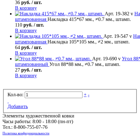
36
руб. / шт.
В корзину
Арт. 19-382 v
На
штампованная
Накладка 415*67 мм., ≠0.7 мм., штамп.
110
руб. / шт.
В корзину
Арт. 19-547 v
На
штампованная
Накладка 105*105 мм., ≠2 мм., штамп.
64
руб. / шт.
В корзину
Арт. 19-690 v
Угол
88*
штампованный
Угол 88*88 мм., ≠0.7 мм., штамп.
27
руб. / шт.
В корзину
Кол-во:
+
-
Добавить
Элементы художественной ковки
Часы работы: 8:00 - 18:00 (пн-пт)
Тел.:
8-800-755-07-76
Политика конфиденциальности