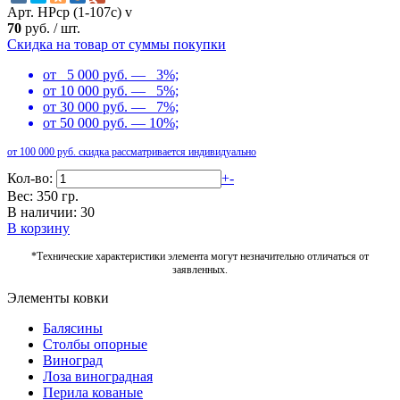
Арт. НРср (1-107с) v
70
руб.
/
шт.
Скидка на товар от суммы покупки
от 5 000 руб. — 3%;
от 10 000 руб. — 5%;
от 30 000 руб. — 7%;
от 50 000 руб. — 10%;
от 100 000 руб. скидка рассматривается индивидуально
Кол-во:
+
-
Вес: 350 гр.
В наличии: 30
В корзину
*Технические характеристики элемента могут незначительно отличаться от
заявленных.
Элементы ковки
Балясины
Столбы опорные
Виноград
Лоза виноградная
Перила кованые