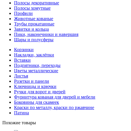
Полосы декоративные
Полосы хомутные
Профили
Животные кованые
Трубы прокатанные
Завитки и кольца
Пики, наконечники и навершия
Шары и полусферы
Корзинки
Накладки, заклёпки
Вставки
Подпятники, переходы
Цветы металлические
Листья
Розетки и панели
Ключницы и крючки
Ручки для ворот и дверей
Фурнитура кованая для дверей и мебели
Боковины для скамеек
Краски по металлу, краски по ржавчине
Патина
Похожие товары