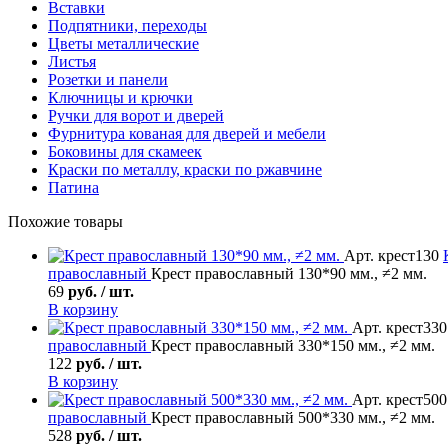
Вставки
Подпятники, переходы
Цветы металлические
Листья
Розетки и панели
Ключницы и крючки
Ручки для ворот и дверей
Фурнитура кованая для дверей и мебели
Боковины для скамеек
Краски по металлу, краски по ржавчине
Патина
Похожие товары
Арт. крест130
православный
Крест православный 130*90 мм., ≠2 мм.
69
руб. / шт.
В корзину
Арт. крест330
православный
Крест православный 330*150 мм., ≠2 мм.
122
руб. / шт.
В корзину
Арт. крест500
православный
Крест православный 500*330 мм., ≠2 мм.
528
руб. / шт.