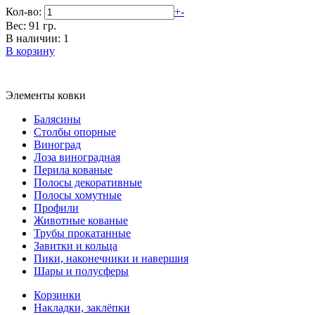
Кол-во:
+
-
Вес: 91 гр.
В наличии: 1
В корзину
Элементы ковки
Балясины
Столбы опорные
Виноград
Лоза виноградная
Перила кованые
Полосы декоративные
Полосы хомутные
Профили
Животные кованые
Трубы прокатанные
Завитки и кольца
Пики, наконечники и навершия
Шары и полусферы
Корзинки
Накладки, заклёпки