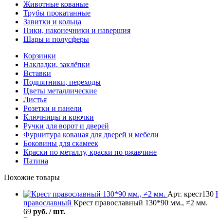
Животные кованые
Трубы прокатанные
Завитки и кольца
Пики, наконечники и навершия
Шары и полусферы
Корзинки
Накладки, заклёпки
Вставки
Подпятники, переходы
Цветы металлические
Листья
Розетки и панели
Ключницы и крючки
Ручки для ворот и дверей
Фурнитура кованая для дверей и мебели
Боковины для скамеек
Краски по металлу, краски по ржавчине
Патина
Похожие товары
Арт. крест130
православный
Крест православный 130*90 мм., ≠2 мм.
69
руб. / шт.