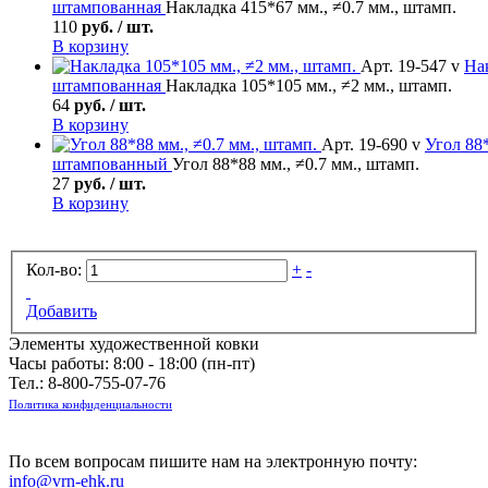
штампованная
Накладка 415*67 мм., ≠0.7 мм., штамп.
110
руб. / шт.
В корзину
Арт. 19-547 v
На
штампованная
Накладка 105*105 мм., ≠2 мм., штамп.
64
руб. / шт.
В корзину
Арт. 19-690 v
Угол
88*
штампованный
Угол 88*88 мм., ≠0.7 мм., штамп.
27
руб. / шт.
В корзину
Кол-во:
+
-
Добавить
Элементы художественной ковки
Часы работы: 8:00 - 18:00 (пн-пт)
Тел.:
8-800-755-07-76
Политика конфиденциальности
По всем вопросам пишите нам на электронную почту:
info@vrn-ehk.ru