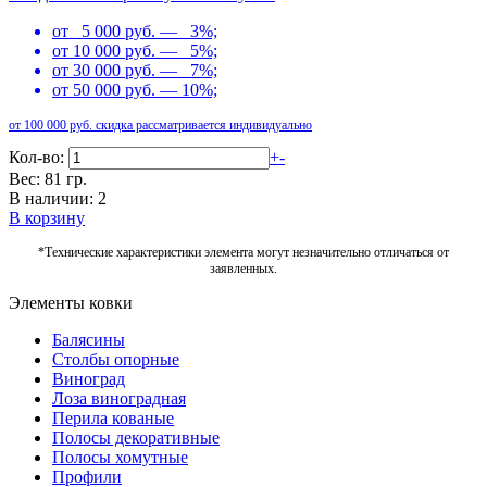
от 5 000 руб. — 3%;
от 10 000 руб. — 5%;
от 30 000 руб. — 7%;
от 50 000 руб. — 10%;
от 100 000 руб. скидка рассматривается индивидуально
Кол-во:
+
-
Вес: 81 гр.
В наличии: 2
В корзину
*Технические характеристики элемента могут незначительно отличаться от
заявленных.
Элементы ковки
Балясины
Столбы опорные
Виноград
Лоза виноградная
Перила кованые
Полосы декоративные
Полосы хомутные
Профили