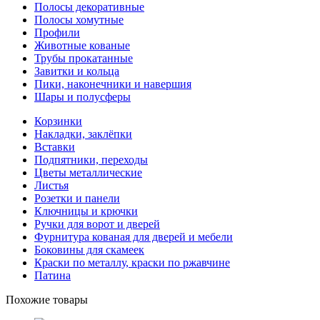
Полосы декоративные
Полосы хомутные
Профили
Животные кованые
Трубы прокатанные
Завитки и кольца
Пики, наконечники и навершия
Шары и полусферы
Корзинки
Накладки, заклёпки
Вставки
Подпятники, переходы
Цветы металлические
Листья
Розетки и панели
Ключницы и крючки
Ручки для ворот и дверей
Фурнитура кованая для дверей и мебели
Боковины для скамеек
Краски по металлу, краски по ржавчине
Патина
Похожие товары