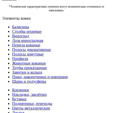
*Технические характеристики элемента могут незначительно отличаться от
заявленных.
Элементы ковки
Балясины
Столбы опорные
Виноград
Лоза виноградная
Перила кованые
Полосы декоративные
Полосы хомутные
Профили
Животные кованые
Трубы прокатанные
Завитки и кольца
Пики, наконечники и навершия
Шары и полусферы
Корзинки
Накладки, заклёпки
Вставки
Подпятники, переходы
Цветы металлические
Листья