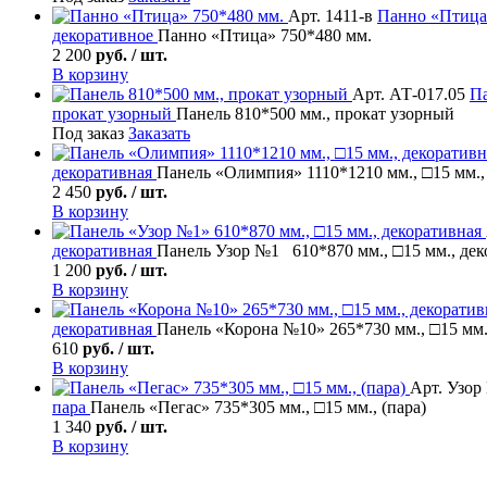
Арт. 1411-в
Панно «Птица
декоративное
Панно «Птица» 750*480 мм.
2 200
руб. / шт.
В корзину
Арт. АТ-017.05
П
прокат узорный
Панель 810*500 мм., прокат узорный
Под заказ
Заказать
декоративная
Панель «Олимпия» 1110*1210 мм., □15 мм.,
2 450
руб. / шт.
В корзину
декоративная
Панель Узор №1 610*870 мм., □15 мм., дек
1 200
руб. / шт.
В корзину
декоративная
Панель «Корона №10» 265*730 мм., □15 мм.
610
руб. / шт.
В корзину
Арт. Узо
пара
Панель «Пегас» 735*305 мм., □15 мм., (пара)
1 340
руб. / шт.
В корзину