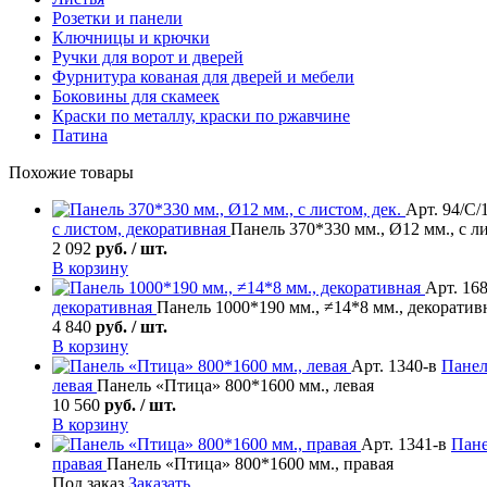
Розетки и панели
Ключницы и крючки
Ручки для ворот и дверей
Фурнитура кованая для дверей и мебели
Боковины для скамеек
Краски по металлу, краски по ржавчине
Патина
Похожие товары
Арт. 94/С/
с листом, декоративная
Панель 370*330 мм., Ø12 мм., с ли
2 092
руб. / шт.
В корзину
Арт. 168
декоративная
Панель 1000*190 мм., ≠14*8 мм., декоратив
4 840
руб. / шт.
В корзину
Арт. 1340-в
Панел
левая
Панель «Птица» 800*1600 мм., левая
10 560
руб. / шт.
В корзину
Арт. 1341-в
Пане
правая
Панель «Птица» 800*1600 мм., правая
Под заказ
Заказать