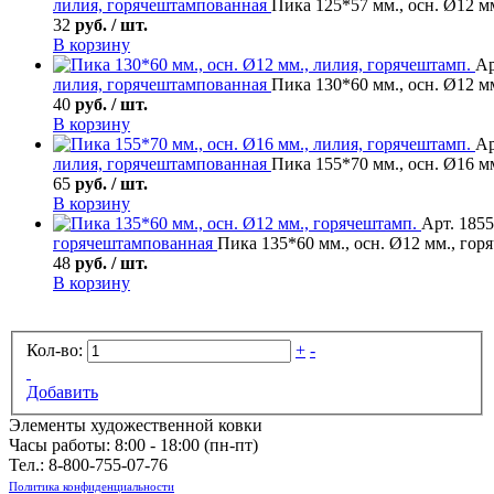
лилия, горячештампованная
Пика 125*57 мм., осн. Ø12 м
32
руб. / шт.
В корзину
Ар
лилия, горячештампованная
Пика 130*60 мм., осн. Ø12 м
40
руб. / шт.
В корзину
Ар
лилия, горячештампованная
Пика 155*70 мм., осн. Ø16 м
65
руб. / шт.
В корзину
Арт. 1855
горячештампованная
Пика 135*60 мм., осн. Ø12 мм., гор
48
руб. / шт.
В корзину
Кол-во:
+
-
Добавить
Элементы художественной ковки
Часы работы: 8:00 - 18:00 (пн-пт)
Тел.:
8-800-755-07-76
Политика конфиденциальности