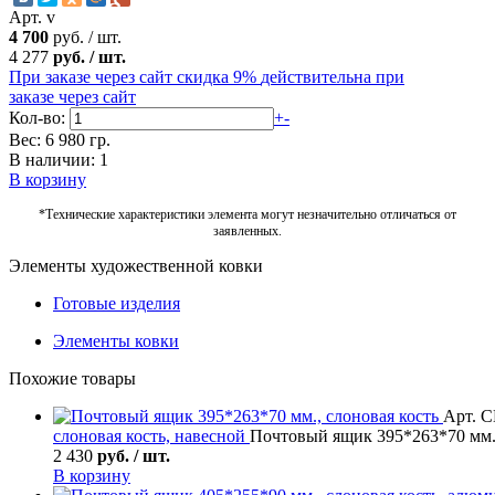
Арт. v
4 700
руб.
/
шт.
4 277
руб.
/
шт.
При заказе через сайт скидка 9%
действительна при
заказе через сайт
Кол-во:
+
-
Вес: 6 980 гр.
В наличии: 1
В корзину
*Технические характеристики элемента могут незначительно отличаться от
заявленных.
Элементы художественной ковки
Готовые изделия
Элементы ковки
Похожие товары
Арт. С
слоновая кость, навесной
Почтовый ящик 395*263*70 мм.,
2 430
руб. / шт.
В корзину