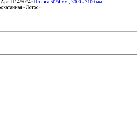
Арт. П14/50*4с
Полоса
50*4 мм., 3000 - 3100 мм.,
прокатанная «Лотос»