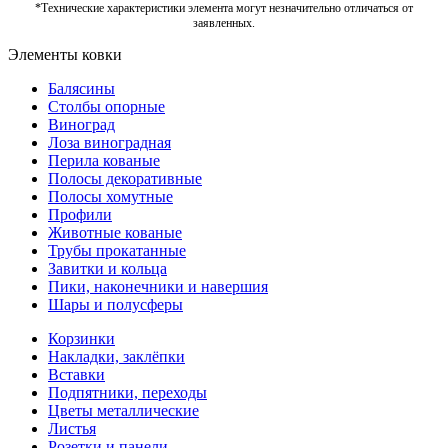
*Технические характеристики элемента могут незначительно отличаться от
заявленных.
Элементы ковки
Балясины
Столбы опорные
Виноград
Лоза виноградная
Перила кованые
Полосы декоративные
Полосы хомутные
Профили
Животные кованые
Трубы прокатанные
Завитки и кольца
Пики, наконечники и навершия
Шары и полусферы
Корзинки
Накладки, заклёпки
Вставки
Подпятники, переходы
Цветы металлические
Листья
Розетки и панели