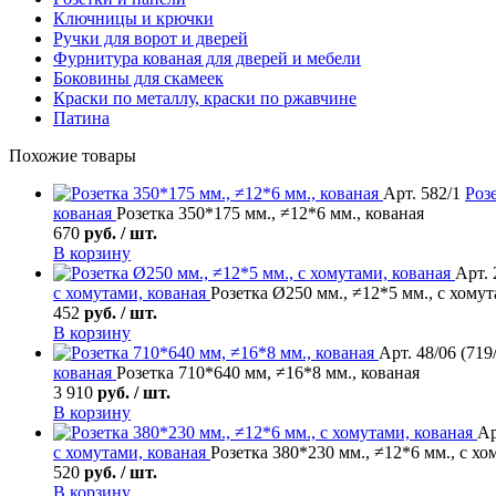
Ключницы и крючки
Ручки для ворот и дверей
Фурнитура кованая для дверей и мебели
Боковины для скамеек
Краски по металлу, краски по ржавчине
Патина
Похожие товары
Арт. 582/1
Роз
кованая
Розетка 350*175 мм., ≠12*6 мм., кованая
670
руб. / шт.
В корзину
Арт. 
с хомутами, кованая
Розетка Ø250 мм., ≠12*5 мм., с хомут
452
руб. / шт.
В корзину
Арт. 48/06 (719
кованая
Розетка 710*640 мм, ≠16*8 мм., кованая
3 910
руб. / шт.
В корзину
Ар
с хомутами, кованая
Розетка 380*230 мм., ≠12*6 мм., с хо
520
руб. / шт.
В корзину