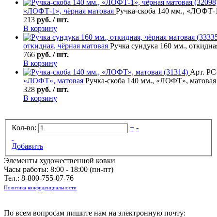
«ЛОФТ-1», чёрная матовая
Ручка-скоба 140 мм., «ЛОФТ-1
213
руб. / шт.
В корзину
откидная, чёрная матовая
Ручка сундука 160 мм., откидная
766
руб. / шт.
В корзину
Арт. РС
«ЛОФТ», матовая
Ручка-скоба 140 мм., «ЛОФТ», матовая
328
руб. / шт.
В корзину
Кол-во:
+
-
Добавить
Элементы художественной ковки
Часы работы: 8:00 - 18:00 (пн-пт)
Тел.:
8-800-755-07-76
Политика конфиденциальности
По всем вопросам пишите нам на электронную почту: