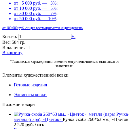
от 5 000 руб. — 3%;
от 10 000 руб. — 5%;
от 30 000 руб. — 7%;
от 50 000 руб. — 10%;
от 100 000 руб. скидка рассматривается индивидуально
Кол-во:
+
-
Вес: 584 гр.
В наличии: 11
В корзину
*Технические характеристики элемента могут незначительно отличаться от
заявленных.
Элементы художественной ковки
Готовые изделия
Элементы ковки
Похожие товары
Ручка
металл (пара), «Цветок»
Ручка-скоба 260*63 мм., «Цветок»
2 520
руб. / шт.