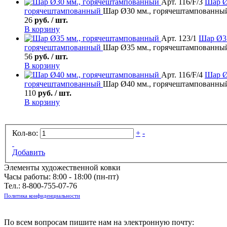
Арт. 116/F/3
Шар
Ø
горячештампованный
Шар Ø30 мм., горячештампованны
26
руб. / шт.
В корзину
Арт. 123/1
Шар
Ø35
горячештампованный
Шар Ø35 мм., горячештампованны
56
руб. / шт.
В корзину
Арт. 116/F/4
Шар
Ø
горячештампованный
Шар Ø40 мм., горячештампованны
110
руб. / шт.
В корзину
Кол-во:
+
-
Добавить
Элементы художественной ковки
Часы работы: 8:00 - 18:00 (пн-пт)
Тел.:
8-800-755-07-76
Политика конфиденциальности
По всем вопросам пишите нам на электронную почту: