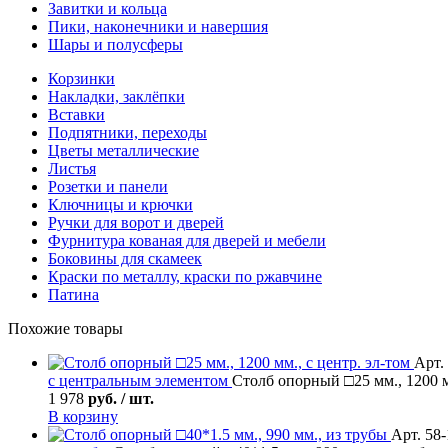
Завитки и кольца
Пики, наконечники и навершия
Шары и полусферы
Корзинки
Накладки, заклёпки
Вставки
Подпятники, переходы
Цветы металлические
Листья
Розетки и панели
Ключницы и крючки
Ручки для ворот и дверей
Фурнитура кованая для дверей и мебели
Боковины для скамеек
Краски по металлу, краски по ржавчине
Патина
Похожие товары
Арт.
с центральным элементом
Столб опорный □25 мм., 1200 м
1 978
руб. / шт.
В корзину
Арт. 58