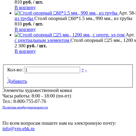
810
руб. / шт.
В корзину
Арт. 58
из трубы
Столб опорный □60*1.5 мм., 990 мм., из трубы
810
руб. / шт.
В корзину
Арт.
с центральным элементом
Столб опорный □25 мм., 1200 м
2 300
руб. / шт.
В корзину
Кол-во:
+
-
Добавить
Элементы художественной ковки
Часы работы: 8:00 - 18:00 (пн-пт)
Тел.:
8-800-755-07-76
Политика конфиденциальности
По всем вопросам пишите нам на электронную почту:
info@vrn-ehk.ru