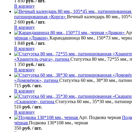
1 850
руб. / шт.
В корзину
патинированная «Корги»
Вечный календарь 80 мм., 105*
2 600
руб. / шт.
В корзину
Ар
чёрная «Дракон»
Карандашница 80 мм., 150*73 мм., черн
1 848
руб. / шт.
В корзину
«Хранитель очага», патина
Статуэтка 80 мм., 72*55 мм.,
1 350
руб. / шт.
В корзину
«Домовёнок», патина
Статуэтка 60 мм., 38*30 мм., пати
715
руб. / шт.
В корзину
«Скарапея», патина
Статуэтка 60 мм., 35*30 мм., патини
510
руб. / шт.
В корзину
Арт. Подкова черная
Подк
чёрная
Подкова 130*108 мм., черная
350
руб. / шт.