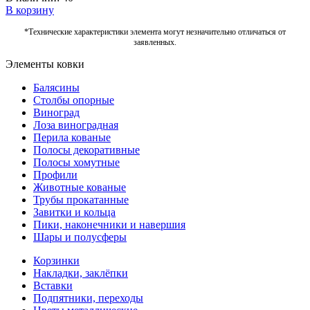
В корзину
*Технические характеристики элемента могут незначительно отличаться от
заявленных.
Элементы ковки
Балясины
Столбы опорные
Виноград
Лоза виноградная
Перила кованые
Полосы декоративные
Полосы хомутные
Профили
Животные кованые
Трубы прокатанные
Завитки и кольца
Пики, наконечники и навершия
Шары и полусферы
Корзинки
Накладки, заклёпки
Вставки
Подпятники, переходы