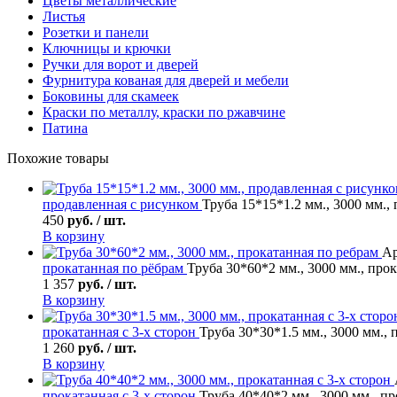
Цветы металлические
Листья
Розетки и панели
Ключницы и крючки
Ручки для ворот и дверей
Фурнитура кованая для дверей и мебели
Боковины для скамеек
Краски по металлу, краски по ржавчине
Патина
Похожие товары
продавленная с рисунком
Труба 15*15*1.2 мм., 3000 мм.,
450
руб. / шт.
В корзину
Ар
прокатанная по рёбрам
Труба 30*60*2 мм., 3000 мм., про
1 357
руб. / шт.
В корзину
прокатанная с 3-х сторон
Труба 30*30*1.5 мм., 3000 мм., 
1 260
руб. / шт.
В корзину
прокатанная с 3-х сторон
Труба 40*40*2 мм., 3000 мм., пр