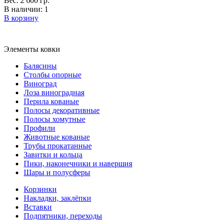
Вес: 2 600 гр.
В наличии: 1
В корзину
Элементы ковки
Балясины
Столбы опорные
Виноград
Лоза виноградная
Перила кованые
Полосы декоративные
Полосы хомутные
Профили
Животные кованые
Трубы прокатанные
Завитки и кольца
Пики, наконечники и навершия
Шары и полусферы
Корзинки
Накладки, заклёпки
Вставки
Подпятники, переходы