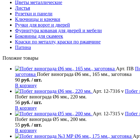
Цветы металлические
Листья
Розетки и панели
Ключницы и крючки
Ручки для ворот и дверей
Фурнитура кованая для дверей и мебели
Боковины для скамеек
Краски по металлу, краски по ржавчине
Патина
Похожие товары
Арт. ПВ
По
заготовка
Побег винограда Ø6 мм., 165 мм., заготовка
90
руб. / шт.
В корзину
Арт. 12-7316 v
Побег 
Побег винограда Ø6 мм., 220 мм.
56
руб. / шт.
В корзину
Арт. 12-7315 v
Побег 
Побег винограда Ø5 мм., 200 мм.
55
руб. / шт.
В корзину
Ар