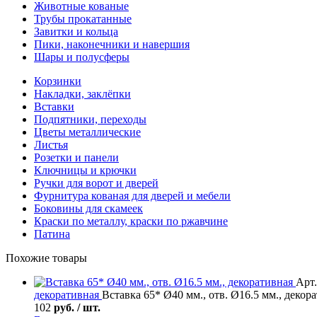
Животные кованые
Трубы прокатанные
Завитки и кольца
Пики, наконечники и навершия
Шары и полусферы
Корзинки
Накладки, заклёпки
Вставки
Подпятники, переходы
Цветы металлические
Листья
Розетки и панели
Ключницы и крючки
Ручки для ворот и дверей
Фурнитура кованая для дверей и мебели
Боковины для скамеек
Краски по металлу, краски по ржавчине
Патина
Похожие товары
Арт.
декоративная
Вставка 65* Ø40 мм., отв. Ø16.5 мм., декор
102
руб. / шт.