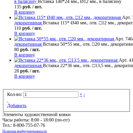
в балясину
Вставка 140*24 мм., Ø12 мм., в балясину
135
руб. / шт.
В корзину
Арт. 
декоративная
Вставка 115* Ø40 мм., отв. □12 мм., декора
110
руб. / шт.
В корзину
Арт. 746
декоративная
Вставка 50*55 мм., отв. □20 мм., декоратив
80
руб. / шт.
В корзину
Арт. 4
декоративная
Вставка 22*36 мм., отв. □13,5 мм., декорати
28
руб. / шт.
В корзину
Кол-во:
+
-
Добавить
Элементы художественной ковки
Часы работы: 8:00 - 18:00 (пн-пт)
Тел.:
8-800-755-07-76
Политика конфиденциальности