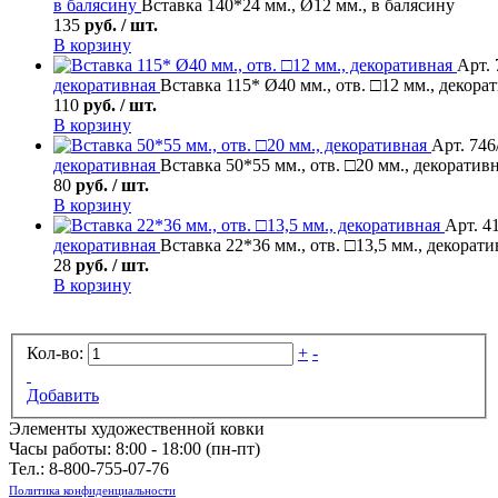
в балясину
Вставка 140*24 мм., Ø12 мм., в балясину
135
руб. / шт.
В корзину
Арт. 
декоративная
Вставка 115* Ø40 мм., отв. □12 мм., декора
110
руб. / шт.
В корзину
Арт. 746
декоративная
Вставка 50*55 мм., отв. □20 мм., декоратив
80
руб. / шт.
В корзину
Арт. 4
декоративная
Вставка 22*36 мм., отв. □13,5 мм., декорати
28
руб. / шт.
В корзину
Кол-во:
+
-
Добавить
Элементы художественной ковки
Часы работы: 8:00 - 18:00 (пн-пт)
Тел.:
8-800-755-07-76
Политика конфиденциальности