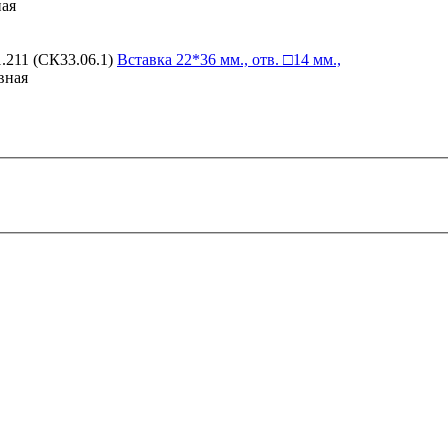
ная
1.211 (СК33.06.1)
Вставка
22*36 мм., отв. □14 мм.,
вная