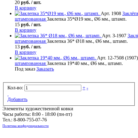
20
руб. / шт.
В корзину
Арт. 1908
Заклёп
штампованная
Заклепка 35*Ø19 мм., Ø6 мм., штамп.
15
руб. / шт.
В корзину
Арт. З-1907
Закл
штампованная
Заклепка 36* Ø18 мм., Ø6 мм., штамп.
13
руб. / шт.
В корзину
Арт. 12-7508 (1907)
штампованная
Заклепка 19*40 мм., Ø6 мм., штамп.
Под заказ
Заказать
Кол-во:
+
-
Добавить
Элементы художественной ковки
Часы работы: 8:00 - 18:00 (пн-пт)
Тел.:
8-800-755-07-76
Политика конфиденциальности