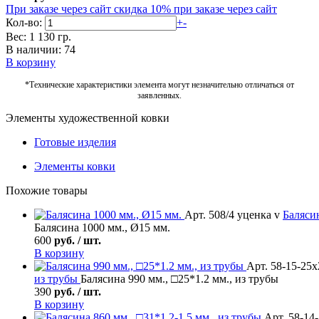
При заказе через сайт скидка 10%
при заказе через сайт
Кол-во:
+
-
Вес: 1 130 гр.
В наличии: 74
В корзину
*Технические характеристики элемента могут незначительно отличаться от
заявленных.
Элементы художественной ковки
Готовые изделия
Элементы ковки
Похожие товары
Арт. 508/4 уценка v
Баляси
Балясина 1000 мм., Ø15 мм.
600
руб. / шт.
В корзину
Арт. 58-15-25х
из трубы
Балясина 990 мм., □25*1.2 мм., из трубы
390
руб. / шт.
В корзину
Арт. 58-14