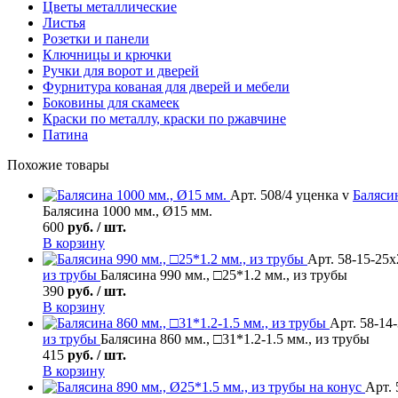
Цветы металлические
Листья
Розетки и панели
Ключницы и крючки
Ручки для ворот и дверей
Фурнитура кованая для дверей и мебели
Боковины для скамеек
Краски по металлу, краски по ржавчине
Патина
Похожие товары
Арт. 508/4 уценка v
Баляси
Балясина 1000 мм., Ø15 мм.
600
руб. / шт.
В корзину
Арт. 58-15-25х
из трубы
Балясина 990 мм., □25*1.2 мм., из трубы
390
руб. / шт.
В корзину
Арт. 58-14
из трубы
Балясина 860 мм., □31*1.2-1.5 мм., из трубы
415
руб. / шт.
В корзину
Арт. 