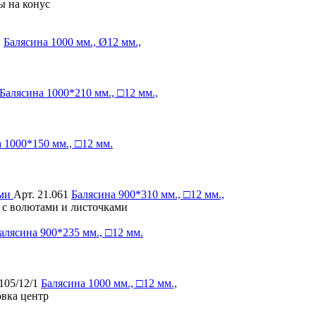
ы на конус
2
Балясина
1000 мм., Ø12 мм.,
Балясина
1000*210 мм., □12 мм.,
а
1000*150 мм., □12 мм.
Арт. 21.061
Балясина
900*310 мм., □12 мм.,
, с волютами и листочками
алясина
900*235 мм., □12 мм.
105/12/1
Балясина
1000 мм., □12 мм.,
овка центр