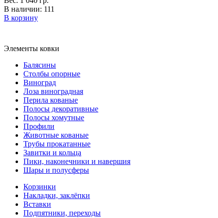
Вес: 1 040 гр.
В наличии: 111
В корзину
Элементы ковки
Балясины
Столбы опорные
Виноград
Лоза виноградная
Перила кованые
Полосы декоративные
Полосы хомутные
Профили
Животные кованые
Трубы прокатанные
Завитки и кольца
Пики, наконечники и навершия
Шары и полусферы
Корзинки
Накладки, заклёпки
Вставки
Подпятники, переходы