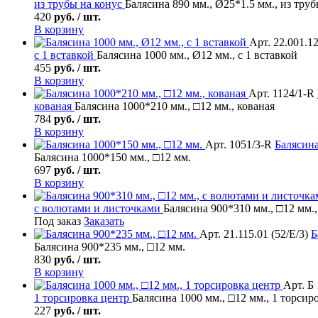
из трубы на конус
Балясина 890 мм., Ø25*1.5 мм., из труб
420
руб. / шт.
В корзину
Арт. 22.001.1
с 1 вставкой
Балясина 1000 мм., Ø12 мм., с 1 вставкой
455
руб. / шт.
В корзину
Арт. 1124/1-R
кованая
Балясина 1000*210 мм., □12 мм., кованая
784
руб. / шт.
В корзину
Арт. 1051/3-R
Балясин
Балясина 1000*150 мм., □12 мм.
697
руб. / шт.
В корзину
с волютами и листочками
Балясина 900*310 мм., □12 мм.
Под заказ
Заказать
Арт. 21.115.01 (52/Е/3)
Б
Балясина 900*235 мм., □12 мм.
830
руб. / шт.
В корзину
Арт. Б 
1 торсировка центр
Балясина 1000 мм., □12 мм., 1 торсир
227
руб. / шт.