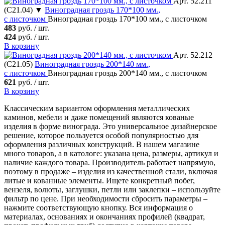
Арт. 52.211
(С21.04) ▼
Виноградная гроздь
170*100 мм.,
с листочком
Виноградная гроздь 170*100 мм., с листочком
483
руб. / шт.
424
руб. / шт.
В корзину
Арт. 52.212
(С21.05)
Виноградная гроздь
200*140 мм.,
с листочком
Виноградная гроздь 200*140 мм., с листочком
621
руб. / шт.
В корзину
Классическим вариантом оформления металлических
каминов, мебели и даже помещений являются кованые
изделия в форме винограда. Это универсальное дизайнерское
решение, которое пользуется особой популярностью для
оформления различных конструкций. В нашем магазине
много товаров, а в катологе: указана цена, размеры, артикул и
наличие каждого товара. Производитель работает напрямую,
поэтому в продаже – изделия из качественной стали, включая
литые и кованные элементы. Ищете конкретный побег,
вензеля, волюты, заглушки, петли или заклепки – используйте
фильтр по цене. При необходимости сбросить параметры –
нажмите соответствующую кнопку. Вся информация о
материалах, основаниях и окончаниях профилей (квадрат,