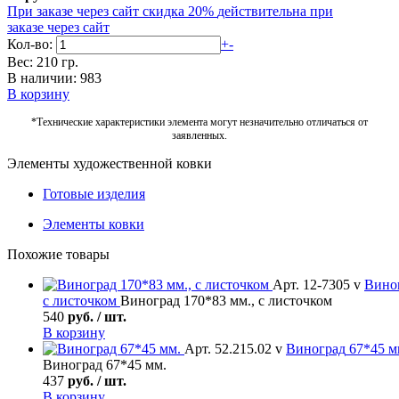
При заказе через сайт скидка 20%
действительна при
заказе через сайт
Кол-во:
+
-
Вес: 210 гр.
В наличии: 983
В корзину
*Технические характеристики элемента могут незначительно отличаться от
заявленных.
Элементы художественной ковки
Готовые изделия
Элементы ковки
Похожие товары
Арт. 12-7305 v
Вино
с листочком
Виноград 170*83 мм., с листочком
540
руб. / шт.
В корзину
Арт. 52.215.02 v
Виноград
67*45 м
Виноград 67*45 мм.
437
руб. / шт.
В корзину