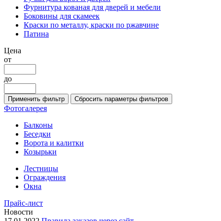
Фурнитура кованая для дверей и мебели
Боковины для скамеек
Краски по металлу, краски по ржавчине
Патина
Цена
от
до
Фотогалерея
Балконы
Беседки
Ворота и калитки
Козырьки
Лестницы
Ограждения
Окна
Прайс-лист
Новости
17.01.2022
Правила заказов через сайт