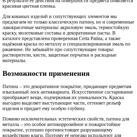
В результате её действия на поверхности предмета появляется
красивая цветная пленка.
Для кованых изделий и сопутствующих элементов мы
предлагаем не только классическую патину, но и современные
лакокрасочные материалы: акриловую эмаль, термостойкую
краску, молотковые составы и декоративные пасты. В
каталоге представлена проверенная Certa Patina, а также
надёжная краска по металлу и специализированная эмаль по
ржавчине. Не забывайте про сопутствующие товары:
растворители, кисти, защитные перчатки и расходные
материалы.
Возможности применения
Патина – это декоративное покрытие, придающее предметам
изысканный лоск антиквариата. Искусственное состаривание
преображает вещи, подчеркивая их уникальность. Краска
выгодно выделяет выступающие части, оттеняет рельеф
изделия и придает ему особую глубину.
Помимо исключительных эстетических свойств, патина для
металла – это особое антикоррозийное и пожаростойкое
покрытие, успешно противостоящее разрушающему
воздействию влаги. Поэтому её нередко используют для