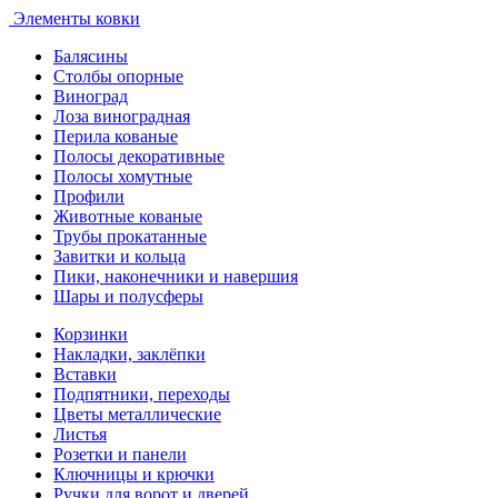
Элементы ковки
Балясины
Столбы опорные
Виноград
Лоза виноградная
Перила кованые
Полосы декоративные
Полосы хомутные
Профили
Животные кованые
Трубы прокатанные
Завитки и кольца
Пики, наконечники и навершия
Шары и полусферы
Корзинки
Накладки, заклёпки
Вставки
Подпятники, переходы
Цветы металлические
Листья
Розетки и панели
Ключницы и крючки
Ручки для ворот и дверей