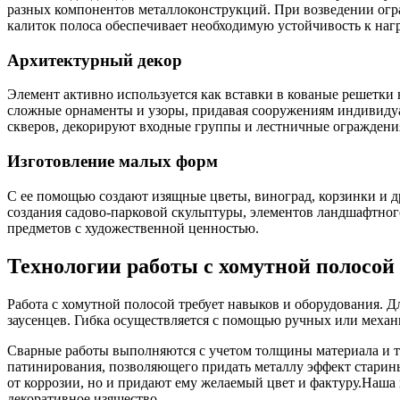
разных компонентов металлоконструкций. При возведении огра
калиток полоса обеспечивает необходимую устойчивость к наг
Архитектурный декор
Элемент активно используется как вставки в кованые решетки н
сложные орнаменты и узоры, придавая сооружениям индивидуа
скверов, декорируют входные группы и лестничные ограждени
Изготовление малых форм
С ее помощью создают изящные цветы, виноград, корзинки и д
создания садово-парковой скульптуры, элементов ландшафтног
предметов с художественной ценностью.
Технологии работы с хомутной полосой
Работа с хомутной полосой требует навыков и оборудования.
заусенцев. Гибка осуществляется с помощью ручных или механ
Сварные работы выполняются с учетом толщины материала и т
патинирования, позволяющего придать металлу эффект старины
от коррозии, но и придают ему желаемый цвет и фактуру.Наша 
декоративное изящество.