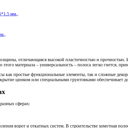
*1.5 мм.,
м.,
толщины, отличающаяся высокой пластичностью и прочностью. И
о этого материала – универсальность – полоса легко гнется, п
сы как простые функциональные элементы, так и сложные декор
окрытие цинком или специальными грунтовками обеспечивает д
ах
 разных сферах:
силения ворот и откатных систем. В строительстве хомутная по