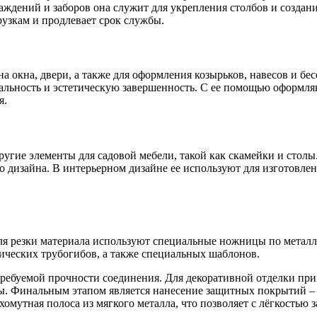
ждений и заборов она служит для укрепления столбов и создани
рузкам и продлевает срок службы.
а окна, двери, а также для оформления козырьков, навесов и бес
льность и эстетическую завершенность. С ее помощью оформляю
я.
ругие элементы для садовой мебели, такой как скамейки и столы
о дизайна. В интерьерном дизайне ее используют для изготовле
 Для резки материала используют специальные ножницы по мета
ических трубогибов, а также специальных шаблонов.
ребуемой прочности соединения. Для декоративной отделки при
. Финальным этапом является нанесение защитных покрытий – г
хомутная полоса из мягкого металла, что позволяет с лёгкостью