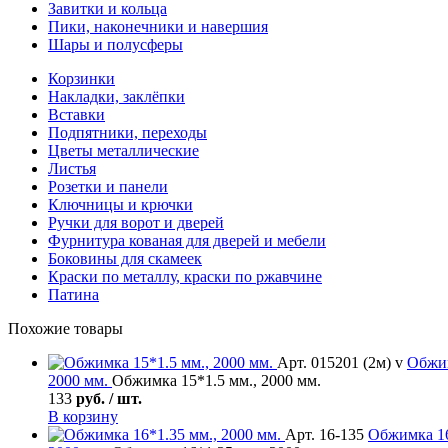
Завитки и кольца
Пики, наконечники и навершия
Шары и полусферы
Корзинки
Накладки, заклёпки
Вставки
Подпятники, переходы
Цветы металлические
Листья
Розетки и панели
Ключницы и крючки
Ручки для ворот и дверей
Фурнитура кованая для дверей и мебели
Боковины для скамеек
Краски по металлу, краски по ржавчине
Патина
Похожие товары
Арт. 015201 (2м) v
Обжи
2000 мм.
Обжимка 15*1.5 мм., 2000 мм.
133
руб. / шт.
В корзину
Арт. 16-135
Обжимка
16