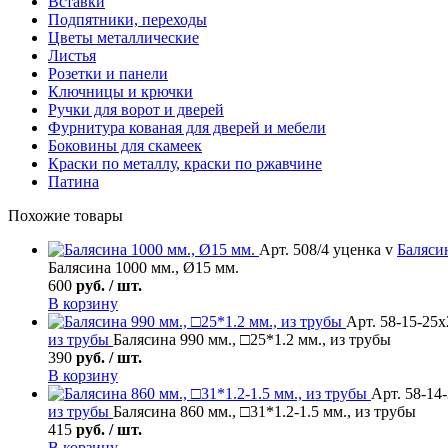
Вставки
Подпятники, переходы
Цветы металлические
Листья
Розетки и панели
Ключницы и крючки
Ручки для ворот и дверей
Фурнитура кованая для дверей и мебели
Боковины для скамеек
Краски по металлу, краски по ржавчине
Патина
Похожие товары
Арт. 508/4 уценка v
Баляси
Балясина 1000 мм., Ø15 мм.
600
руб. / шт.
В корзину
Арт. 58-15-25х
из трубы
Балясина 990 мм., □25*1.2 мм., из трубы
390
руб. / шт.
В корзину
Арт. 58-14
из трубы
Балясина 860 мм., □31*1.2-1.5 мм., из трубы
415
руб. / шт.
В корзину