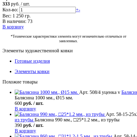
333
руб.
/
шт.
Кол-во:
+
-
Вес: 1 250 гр.
В наличии: 73
В корзину
*Технические характеристики элемента могут незначительно отличаться от
заявленных.
Элементы художественной ковки
Готовые изделия
Элементы ковки
Похожие товары
Арт. 508/4 уценка v
Баляси
Балясина 1000 мм., Ø15 мм.
600
руб. / шт.
В корзину
Арт. 58-15-25х
из трубы
Балясина 990 мм., □25*1.2 мм., из трубы
390
руб. / шт.
В корзину
Арт. 58-14