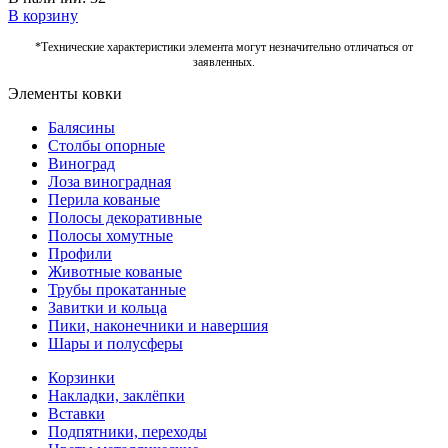
В корзину
*Технические характеристики элемента могут незначительно отличаться от
заявленных.
Элементы ковки
Балясины
Столбы опорные
Виноград
Лоза виноградная
Перила кованые
Полосы декоративные
Полосы хомутные
Профили
Животные кованые
Трубы прокатанные
Завитки и кольца
Пики, наконечники и навершия
Шары и полусферы
Корзинки
Накладки, заклёпки
Вставки
Подпятники, переходы