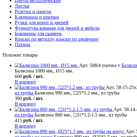
Цветы металлические
Листья
Розетки и панели
Ключницы и крючки
Ручки для ворот и дверей
Фурнитура кованая для дверей и мебели
Боковины для скамеек
Краски по металлу, краски по ржавчине
Патина
Похожие товары
Арт. 508/4 уценка v
Баляси
Балясина 1000 мм., Ø15 мм.
600
руб. / шт.
В корзину
Арт. 58-15-25х
из трубы
Балясина 990 мм., □25*1.2 мм., из трубы
390
руб. / шт.
В корзину
Арт. 58-14
из трубы
Балясина 860 мм., □31*1.2-1.5 мм., из трубы
415
руб. / шт.
В корзину
Арт. 
из трубы на конус
Балясина 890 мм., Ø25*1.5 мм., из труб