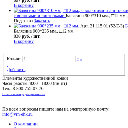
697
руб. / шт.
В корзину
с волютами и листочками
Балясина 900*310 мм., □12 мм.
Под заказ
Заказать
Арт. 21.115.01 (52/Е/3)
Б
Балясина 900*235 мм., □12 мм.
830
руб. / шт.
В корзину
Кол-во:
+
-
Добавить
Элементы художественной ковки
Часы работы: 8:00 - 18:00 (пн-пт)
Тел.:
8-800-755-07-76
Политика конфиденциальности
По всем вопросам пишите нам на электронную почту:
info@vrn-ehk.ru
О компании