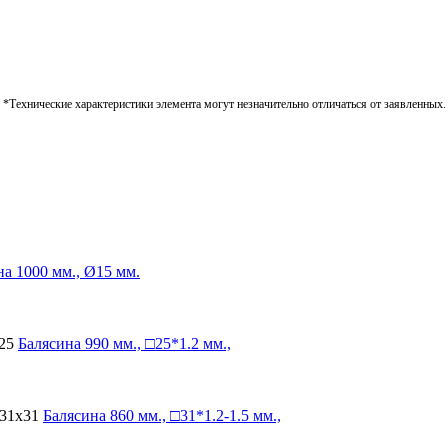
*Технические характеристики элемента могут незначительно отличаться от заявленных.
на
1000 мм., Ø15 мм.
25
Балясина
990 мм., □25*1.2 мм.,
-31х31
Балясина
860 мм., □31*1.2-1.5 мм.,