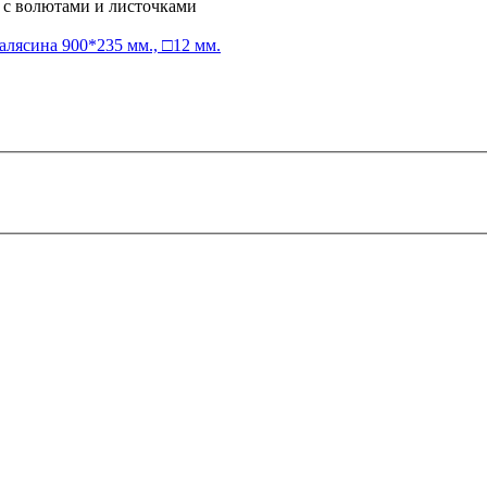
, с волютами и листочками
алясина
900*235 мм., □12 мм.