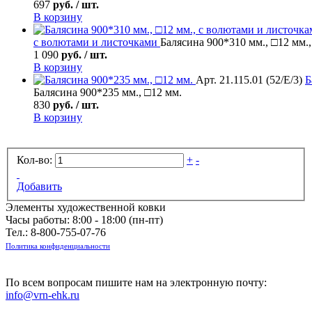
697
руб. / шт.
В корзину
с волютами и листочками
Балясина 900*310 мм., □12 мм.
1 090
руб. / шт.
В корзину
Арт. 21.115.01 (52/Е/3)
Б
Балясина 900*235 мм., □12 мм.
830
руб. / шт.
В корзину
Кол-во:
+
-
Добавить
Элементы художественной ковки
Часы работы: 8:00 - 18:00 (пн-пт)
Тел.:
8-800-755-07-76
Политика конфиденциальности
По всем вопросам пишите нам на электронную почту:
info@vrn-ehk.ru