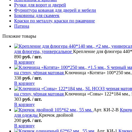
Ручки для ворот и дверей
Фурнитура кованая для дверей и мебели
Боковины для скамеек
Краски по металлу, краски по ржавчине
Патина
Похожие товары
для флюгера, универсальное
Крепление для флюгера 440*
890
руб. / шт.
В корзину
на стену, чёрная матовая
Ключница «Котята» 100*250 мм.,
338
руб. / шт.
В корзину
на стену, чёрная матовая
Ключница «Совы» 122*184 мм., 
303
руб. / шт.
В корзину
Арт. КИ-2-В
Крюч
для одежды
Крючок двойной
200
руб. / шт.
В корзину
Арт. КИ-1
Крючо