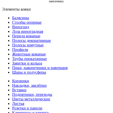
заявленных.
Элементы ковки
Балясины
Столбы опорные
Виноград
Лоза виноградная
Перила кованые
Полосы декоративные
Полосы хомутные
Профили
Животные кованые
Трубы прокатанные
Завитки и кольца
Пики, наконечники и навершия
Шары и полусферы
Корзинки
Накладки, заклёпки
Вставки
Подпятники, переходы
Цветы металлические
Листья
Розетки и панели
Ключницы и крючки