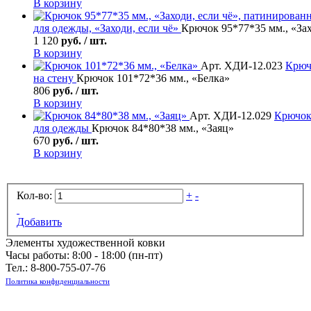
В корзину
для одежды, «Заходи, если чё»
Крючок 95*77*35 мм., «За
1 120
руб. / шт.
В корзину
Арт. ХДИ-12.023
Крюч
на стену
Крючок 101*72*36 мм., «Белка»
806
руб. / шт.
В корзину
Арт. ХДИ-12.029
Крючок
для одежды
Крючок 84*80*38 мм., «Заяц»
670
руб. / шт.
В корзину
Кол-во:
+
-
Добавить
Элементы художественной ковки
Часы работы: 8:00 - 18:00 (пн-пт)
Тел.:
8-800-755-07-76
Политика конфиденциальности