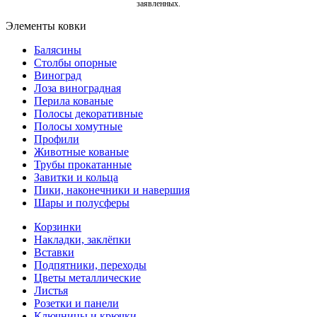
заявленных.
Элементы ковки
Балясины
Столбы опорные
Виноград
Лоза виноградная
Перила кованые
Полосы декоративные
Полосы хомутные
Профили
Животные кованые
Трубы прокатанные
Завитки и кольца
Пики, наконечники и навершия
Шары и полусферы
Корзинки
Накладки, заклёпки
Вставки
Подпятники, переходы
Цветы металлические
Листья
Розетки и панели
Ключницы и крючки