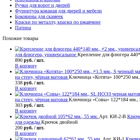
Ручки для ворот и дверей
Фурнитура кованая для дверей и мебели
Боковины для скамеек
Краски по металлу, краски по ржавчине
Патина
Похожие товары
для флюгера, универсальное
Крепление для флюгера 440*
890
руб. / шт.
В корзину
на стену, чёрная матовая
Ключница «Котята» 100*250 мм.,
338
руб. / шт.
В корзину
на стену, чёрная матовая
Ключница «Совы» 122*184 мм., 
303
руб. / шт.
В корзину
Арт. КИ-2-В
Крюч
для одежды
Крючок двойной
200
руб. / шт.
В корзину
Арт. КИ-1
Крючо