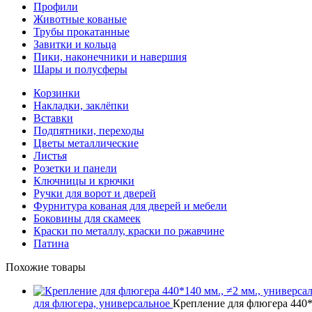
Профили
Животные кованые
Трубы прокатанные
Завитки и кольца
Пики, наконечники и навершия
Шары и полусферы
Корзинки
Накладки, заклёпки
Вставки
Подпятники, переходы
Цветы металлические
Листья
Розетки и панели
Ключницы и крючки
Ручки для ворот и дверей
Фурнитура кованая для дверей и мебели
Боковины для скамеек
Краски по металлу, краски по ржавчине
Патина
Похожие товары
для флюгера, универсальное
Крепление для флюгера 440*