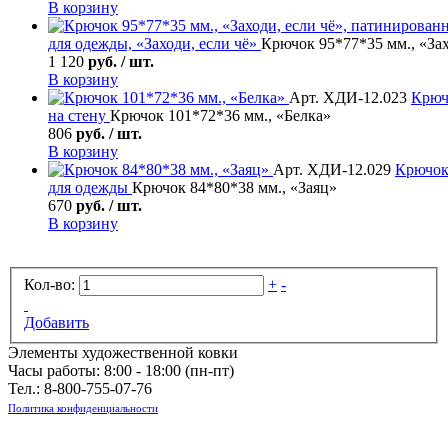
В корзину
для одежды, «Заходи, если чё»
Крючок 95*77*35 мм., «За
1 120
руб. / шт.
В корзину
Арт. ХДИ-12.023
Крюч
на стену
Крючок 101*72*36 мм., «Белка»
806
руб. / шт.
В корзину
Арт. ХДИ-12.029
Крючок
для одежды
Крючок 84*80*38 мм., «Заяц»
670
руб. / шт.
В корзину
Кол-во:
+
-
Добавить
Элементы художественной ковки
Часы работы: 8:00 - 18:00 (пн-пт)
Тел.:
8-800-755-07-76
Политика конфиденциальности