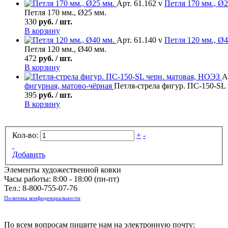
Арт. 61.162 v
Петля
170 мм., Ø2
Петля 170 мм., Ø25 мм.
330
руб. / шт.
В корзину
Арт. 61.140 v
Петля
120 мм., Ø4
Петля 120 мм., Ø40 мм.
472
руб. / шт.
В корзину
А
фигурная, матово-чёрная
Петля-стрела фигур. ПС-150-SL
395
руб. / шт.
В корзину
Кол-во:
+
-
Добавить
Элементы художественной ковки
Часы работы: 8:00 - 18:00 (пн-пт)
Тел.:
8-800-755-07-76
Политика конфиденциальности
По всем вопросам пишите нам на электронную почту: