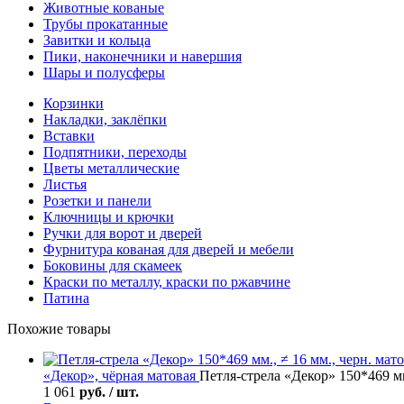
Животные кованые
Трубы прокатанные
Завитки и кольца
Пики, наконечники и навершия
Шары и полусферы
Корзинки
Накладки, заклёпки
Вставки
Подпятники, переходы
Цветы металлические
Листья
Розетки и панели
Ключницы и крючки
Ручки для ворот и дверей
Фурнитура кованая для дверей и мебели
Боковины для скамеек
Краски по металлу, краски по ржавчине
Патина
Похожие товары
«Декор», чёрная матовая
Петля-стрела «Декор» 150*469 мм
1 061
руб. / шт.